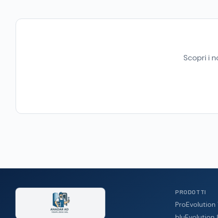
Scopri i 
PRODOTTI
ProEvolution
bluEvolution