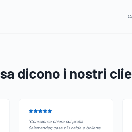
C
sa dicono i nostri clie
"
Consulenza chiara sui profili
Salamander; casa più calda e bollette