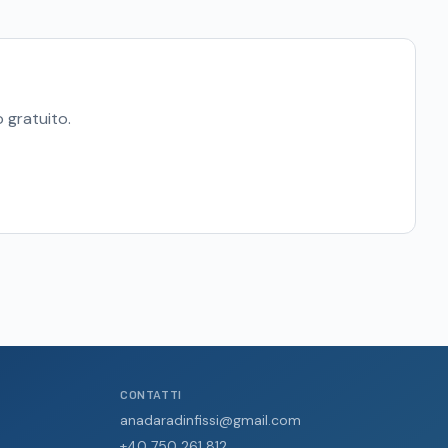
 gratuito.
CONTATTI
anadaradinfissi@gmail.com
+40 750 261 812