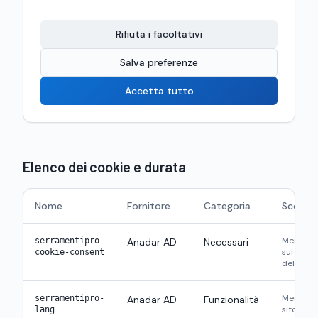
Rifiuta i facoltativi
Salva preferenze
Accetta tutto
Elenco dei cookie e durata
Nome
Fornitore
Categoria
Scopo
Memorizz
serramentipro-
Anadar AD
Necessari
sui cooki
cookie-consent
dell’info
Memorizz
serramentipro-
Anadar AD
Funzionalità
sito (IT/R
lang