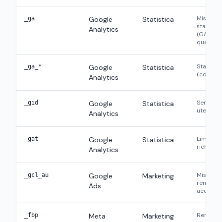
Misura tr
_ga
Google
Statistica
statisti
Analytics
(GA4), so
questa c
Stato/se
_ga_*
Google
Statistica
(contenit
Analytics
Serve a d
_gid
Google
Statistica
utenti (G
Analytics
Limita la
_gat
Google
Statistica
richieste
Analytics
Misura c
_gcl_au
Google
Marketing
remarket
Ads
accetti 
Remarke
_fbp
Meta
Marketing