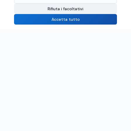
Rifiuta i facoltativi
Accetta tutto
Serramenti in PVC: qualità da produttore, con servicii de
livrare și montare în toată Europa.
PRODOTTI
ProEvolution 72
bluEvolution 82 MD
bluEvolution 82 MD A Plus
evolutionDrive HST
Persiane in alluminio