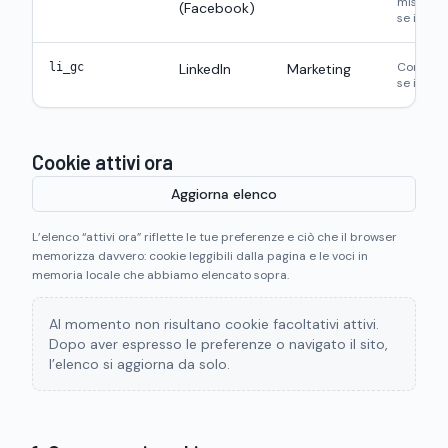
misuraz
(Facebook)
se integr
Consenso
li_gc
LinkedIn
Marketing
se integr
Cookie attivi ora
Aggiorna elenco
L’elenco “attivi ora” riflette le tue preferenze e ciò che il browser
memorizza davvero: cookie leggibili dalla pagina e le voci in
memoria locale che abbiamo elencato sopra.
Al momento non risultano cookie facoltativi attivi.
Dopo aver espresso le preferenze o navigato il sito,
l’elenco si aggiorna da solo.